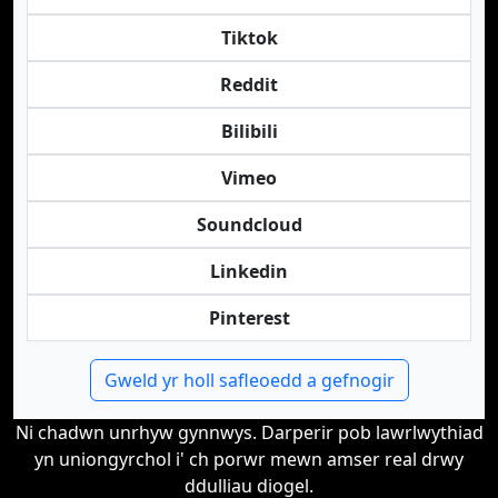
Tiktok
Reddit
Bilibili
Vimeo
Soundcloud
Linkedin
Pinterest
Gweld yr holl safleoedd a gefnogir
Ni chadwn unrhyw gynnwys. Darperir pob lawrlwythiad
yn uniongyrchol i' ch porwr mewn amser real drwy
ddulliau diogel.