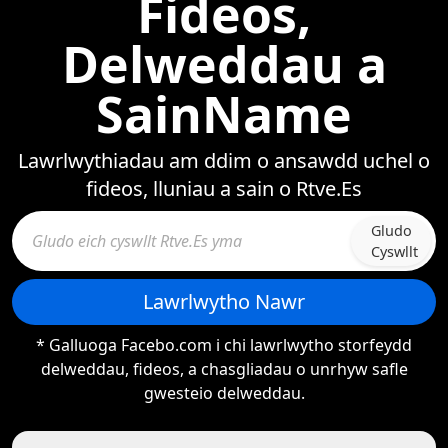
Fideos,
Delweddau a
SainName
Lawrlwythiadau am ddim o ansawdd uchel o
fideos, lluniau a sain o Rtve.Es
Gludo
Cyswllt
Lawrlwytho Nawr
* Galluoga Facebo.com i chi lawrlwytho storfeydd
delweddau, fideos, a chasgliadau o unrhyw safle
gwesteio delweddau.