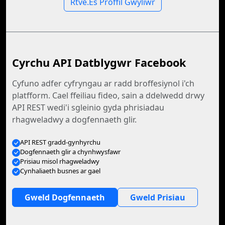
Rtve.Es Proffil Gwyliwr
Cyrchu API Datblygwr Facebook
Cyfuno adfer cyfryngau ar radd broffesiynol i'ch
platfform. Cael ffeiliau fideo, sain a ddelwedd drwy
API REST wedi'i sgleinio gyda phrisiadau
rhagweladwy a dogfennaeth glir.
API REST gradd-gynhyrchu
Dogfennaeth glir a chynhwysfawr
Prisiau misol rhagweladwy
Cynhaliaeth busnes ar gael
Gweld Dogfennaeth
Gweld Prisiau