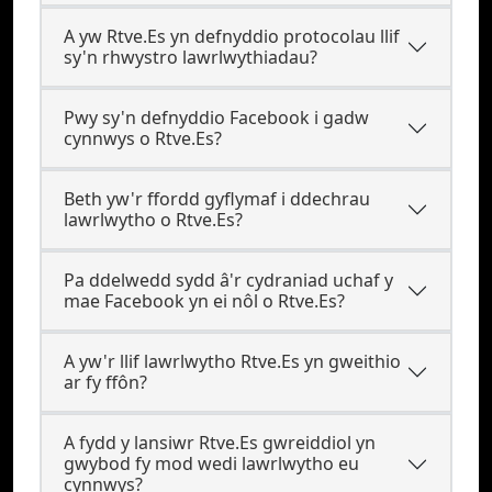
A yw Rtve.Es yn defnyddio protocolau llif
sy'n rhwystro lawrlwythiadau?
Pwy sy'n defnyddio Facebook i gadw
cynnwys o Rtve.Es?
Beth yw'r ffordd gyflymaf i ddechrau
lawrlwytho o Rtve.Es?
Pa ddelwedd sydd â'r cydraniad uchaf y
mae Facebook yn ei nôl o Rtve.Es?
A yw'r llif lawrlwytho Rtve.Es yn gweithio
ar fy ffôn?
A fydd y lansiwr Rtve.Es gwreiddiol yn
gwybod fy mod wedi lawrlwytho eu
cynnwys?