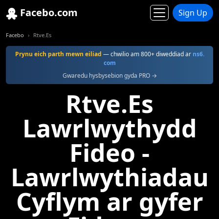
Facebo.com
Sign Up
Facebo
Rtve.Es
Prynu eich parth mewn eiliad
— chwilio am 800+ diweddiad ar
ns6.
com
Gwaredu hysbysebion gyda PRO →
Rtve.Es
Lawrlwythydd
Fideo -
Lawrlwythiadau
Cyflym ar gyfer