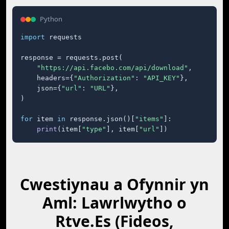
Python
import
 requests

response = requests.post(

"https://api.facebo.com/api/download"
,

    headers={
"Authorization"
: 
"API_KEY"
},

    json={
"url"
: 
"URL"
},

)

for
 item 
in
 response.json()[
"items"
]:

print
(item[
"type"
], item[
"url"
])
Cwestiynau a Ofynnir yn
Aml: Lawrlwytho o
Rtve.Es (Fideos,