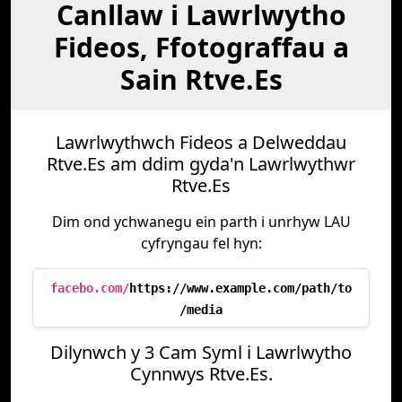
Canllaw i Lawrlwytho
Fideos, Ffotograffau a
Sain Rtve.Es
Lawrlwythwch Fideos a Delweddau
Rtve.Es am ddim gyda'n Lawrlwythwr
Rtve.Es
Dim ond ychwanegu ein parth i unrhyw LAU
cyfryngau fel hyn:
facebo.com/
https://www.example.com/path/to
/media
Dilynwch y 3 Cam Syml i Lawrlwytho
Cynnwys Rtve.Es.