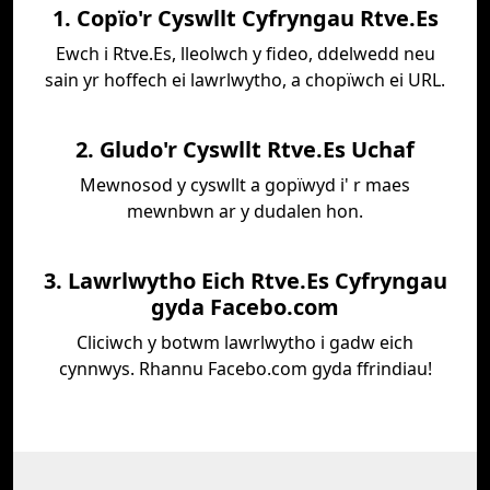
1. Copïo'r Cyswllt Cyfryngau Rtve.Es
Ewch i Rtve.Es, lleolwch y fideo, ddelwedd neu
sain yr hoffech ei lawrlwytho, a chopïwch ei URL.
2. Gludo'r Cyswllt Rtve.Es Uchaf
Mewnosod y cyswllt a gopïwyd i' r maes
mewnbwn ar y dudalen hon.
3. Lawrlwytho Eich Rtve.Es Cyfryngau
gyda Facebo.com
Cliciwch y botwm lawrlwytho i gadw eich
cynnwys. Rhannu Facebo.com gyda ffrindiau!