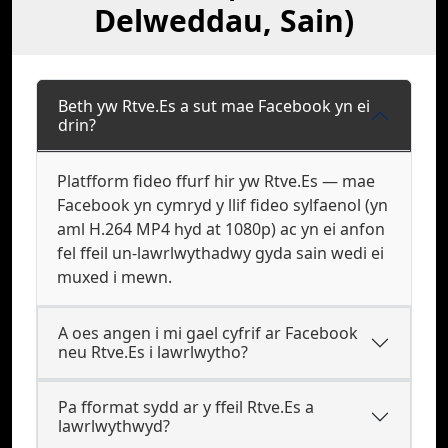
Delweddau, Sain)
Beth yw Rtve.Es a sut mae Facebook yn ei
drin?
Platfform fideo ffurf hir yw Rtve.Es — mae
Facebook yn cymryd y llif fideo sylfaenol (yn
aml H.264 MP4 hyd at 1080p) ac yn ei anfon
fel ffeil un-lawrlwythadwy gyda sain wedi ei
muxed i mewn.
A oes angen i mi gael cyfrif ar Facebook
neu Rtve.Es i lawrlwytho?
Pa fformat sydd ar y ffeil Rtve.Es a
lawrlwythwyd?