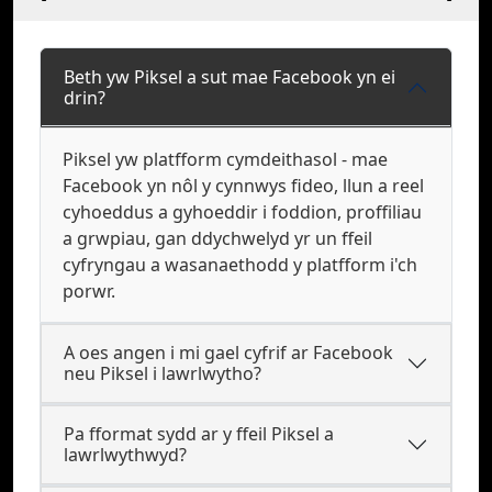
Beth yw Piksel a sut mae Facebook yn ei
drin?
Piksel yw platfform cymdeithasol - mae
Facebook yn nôl y cynnwys fideo, llun a reel
cyhoeddus a gyhoeddir i foddion, proffiliau
a grwpiau, gan ddychwelyd yr un ffeil
cyfryngau a wasanaethodd y platfform i'ch
porwr.
A oes angen i mi gael cyfrif ar Facebook
neu Piksel i lawrlwytho?
Pa fformat sydd ar y ffeil Piksel a
lawrlwythwyd?