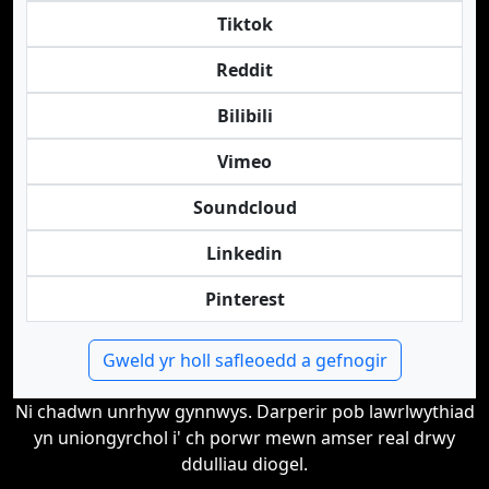
Tiktok
Reddit
Bilibili
Vimeo
Soundcloud
Linkedin
Pinterest
Gweld yr holl safleoedd a gefnogir
Ni chadwn unrhyw gynnwys. Darperir pob lawrlwythiad
yn uniongyrchol i' ch porwr mewn amser real drwy
ddulliau diogel.