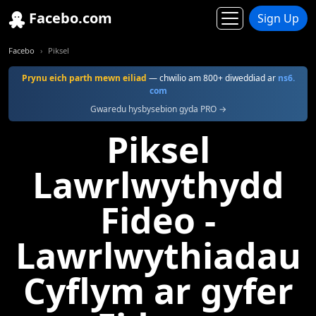
Facebo.com
Sign Up
Facebo
Piksel
Prynu eich parth mewn eiliad
— chwilio am 800+ diweddiad ar
ns6.
com
Gwaredu hysbysebion gyda PRO →
Piksel
Lawrlwythydd
Fideo -
Lawrlwythiadau
Cyflym ar gyfer