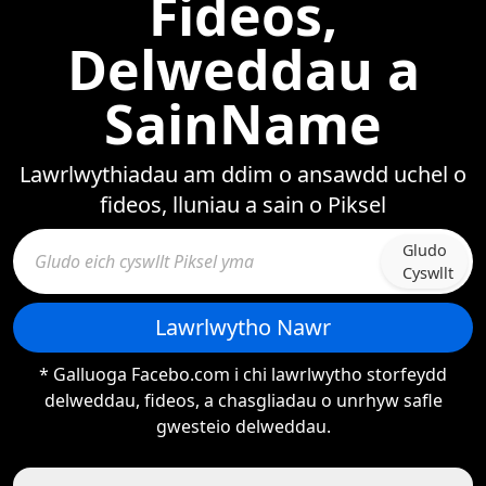
Fideos,
Delweddau a
SainName
Lawrlwythiadau am ddim o ansawdd uchel o
fideos, lluniau a sain o Piksel
Gludo
Cyswllt
Lawrlwytho Nawr
* Galluoga Facebo.com i chi lawrlwytho storfeydd
delweddau, fideos, a chasgliadau o unrhyw safle
gwesteio delweddau.