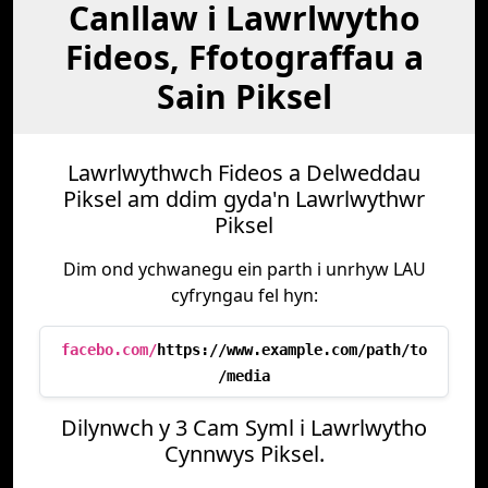
Canllaw i Lawrlwytho
Fideos, Ffotograffau a
Sain Piksel
Lawrlwythwch Fideos a Delweddau
Piksel am ddim gyda'n Lawrlwythwr
Piksel
Dim ond ychwanegu ein parth i unrhyw LAU
cyfryngau fel hyn:
facebo.com/
https://www.example.com/path/to
/media
Dilynwch y 3 Cam Syml i Lawrlwytho
Cynnwys Piksel.