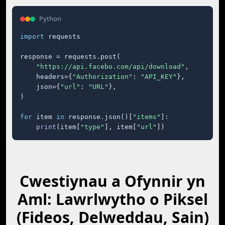
Python
import
 requests

response = requests.post(

"https://api.facebo.com/api/download"
,

    headers={
"Authorization"
: 
"API_KEY"
},

    json={
"url"
: 
"URL"
},

)

for
 item 
in
 response.json()[
"items"
]:

print
(item[
"type"
], item[
"url"
])
Cwestiynau a Ofynnir yn
Aml: Lawrlwytho o Piksel
(Fideos, Delweddau, Sain)