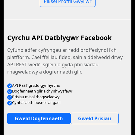
Piksel Proffil Gwyliwr
Cyrchu API Datblygwr Facebook
Cyfuno adfer cyfryngau ar radd broffesiynol i'ch
platfform. Cael ffeiliau fideo, sain a ddelwedd drwy
API REST wedi'i sgleinio gyda phrisiadau
rhagweladwy a dogfennaeth glir.
API REST gradd-gynhyrchu
Dogfennaeth glir a chynhwysfawr
Prisiau misol rhagweladwy
Cynhaliaeth busnes ar gael
Gweld Dogfennaeth
Gweld Prisiau