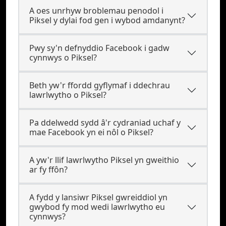
A oes unrhyw broblemau penodol i
Piksel y dylai fod gen i wybod amdanynt?
Pwy sy'n defnyddio Facebook i gadw
cynnwys o Piksel?
Beth yw'r ffordd gyflymaf i ddechrau
lawrlwytho o Piksel?
Pa ddelwedd sydd â'r cydraniad uchaf y
mae Facebook yn ei nôl o Piksel?
A yw'r llif lawrlwytho Piksel yn gweithio
ar fy ffôn?
A fydd y lansiwr Piksel gwreiddiol yn
gwybod fy mod wedi lawrlwytho eu
cynnwys?