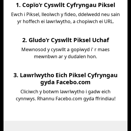
1. Copïo'r Cyswllt Cyfryngau Piksel
Ewch i Piksel, lleolwch y fideo, ddelwedd neu sain
yr hoffech ei lawrlwytho, a chopïwch ei URL.
2. Gludo'r Cyswllt Piksel Uchaf
Mewnosod y cyswllt a gopïwyd i' r maes
mewnbwn ar y dudalen hon.
3. Lawrlwytho Eich Piksel Cyfryngau
gyda Facebo.com
Cliciwch y botwm lawrlwytho i gadw eich
cynnwys. Rhannu Facebo.com gyda ffrindiau!