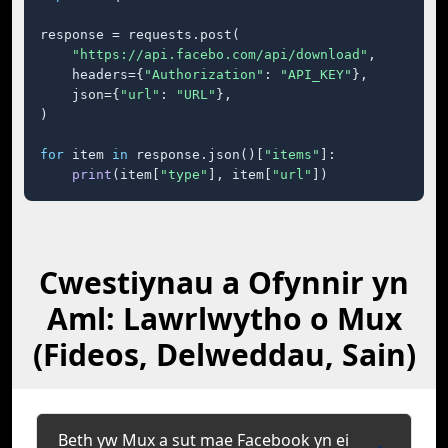
response = requests.post(

"https://api.facebo.com/api/download"
,

    headers={
"Authorization"
: 
"API_KEY"
},

    json={
"url"
: 
"URL"
},

)

for
 item 
in
 response.json()[
"items"
]:

print
(item[
"type"
], item[
"url"
])
Cwestiynau a Ofynnir yn
Aml: Lawrlwytho o Mux
(Fideos, Delweddau, Sain)
Beth yw Mux a sut mae Facebook yn ei