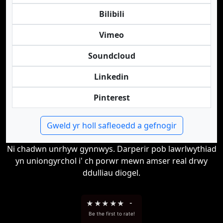
Bilibili
Vimeo
Soundcloud
Linkedin
Pinterest
Gweld yr holl safleoedd a gefnogir
Ni chadwn unrhyw gynnwys. Darperir pob lawrlwythiad
yn uniongyrchol i' ch porwr mewn amser real drwy
ddulliau diogel.
★
★
★
★
★
-
Be the first to rate!