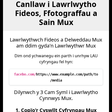
Canllaw i Lawrlwytho
Fideos, Ffotograffau a
Sain Mux
Lawrlwythwch Fideos a Delweddau Mux
am ddim gyda'n Lawrlwythwr Mux
Dim ond ychwanegu ein parth i unrhyw LAU
cyfryngau fel hyn:
facebo.com/
https://www.example.com/path/to
/media
Dilynwch y 3 Cam Syml i Lawrlwytho
Cynnwys Mux.
1. Copïo'r Cyswllt Cyfryngau Mux