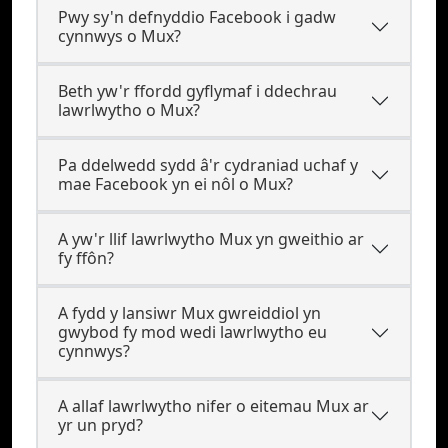
Pwy sy'n defnyddio Facebook i gadw
cynnwys o Mux?
Beth yw'r ffordd gyflymaf i ddechrau
lawrlwytho o Mux?
Pa ddelwedd sydd â'r cydraniad uchaf y
mae Facebook yn ei nôl o Mux?
A yw'r llif lawrlwytho Mux yn gweithio ar
fy ffôn?
A fydd y lansiwr Mux gwreiddiol yn
gwybod fy mod wedi lawrlwytho eu
cynnwys?
A allaf lawrlwytho nifer o eitemau Mux ar
yr un pryd?