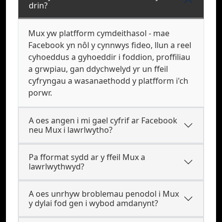
drin?
Mux yw platfform cymdeithasol - mae
Facebook yn nôl y cynnwys fideo, llun a reel
cyhoeddus a gyhoeddir i foddion, proffiliau
a grwpiau, gan ddychwelyd yr un ffeil
cyfryngau a wasanaethodd y platfform i'ch
porwr.
A oes angen i mi gael cyfrif ar Facebook
neu Mux i lawrlwytho?
Pa fformat sydd ar y ffeil Mux a
lawrlwythwyd?
A oes unrhyw broblemau penodol i Mux
y dylai fod gen i wybod amdanynt?