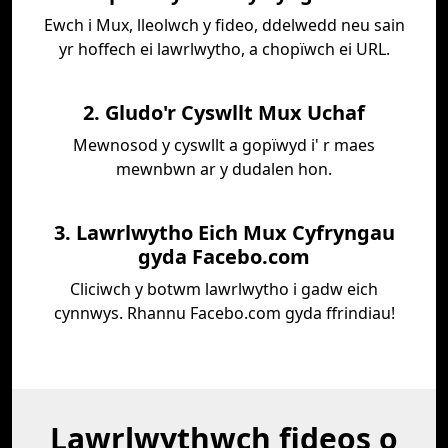
Ewch i Mux, lleolwch y fideo, ddelwedd neu sain
yr hoffech ei lawrlwytho, a chopïwch ei URL.
2. Gludo'r Cyswllt Mux Uchaf
Mewnosod y cyswllt a gopïwyd i' r maes
mewnbwn ar y dudalen hon.
3. Lawrlwytho Eich Mux Cyfryngau
gyda Facebo.com
Cliciwch y botwm lawrlwytho i gadw eich
cynnwys. Rhannu Facebo.com gyda ffrindiau!
Lawrlwythwch fideos o