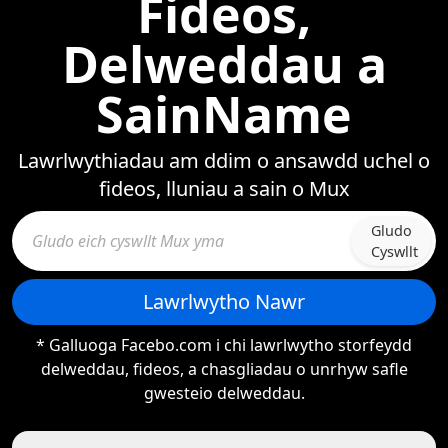
Fideos,
Delweddau a
SainName
Lawrlwythiadau am ddim o ansawdd uchel o
fideos, lluniau a sain o Mux
Gludo
Cyswllt
Lawrlwytho Nawr
* Galluoga Facebo.com i chi lawrlwytho storfeydd
delweddau, fideos, a chasgliadau o unrhyw safle
gwesteio delweddau.