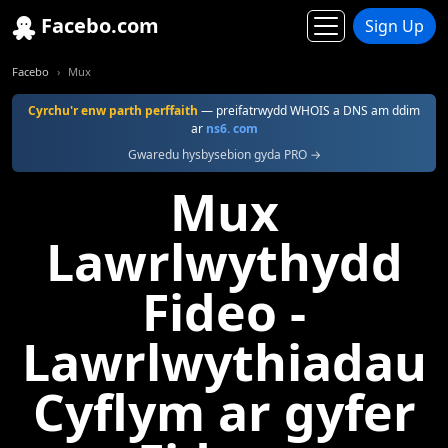
Facebo.com
Sign Up
Facebo
Mux
Cyrchu'r enw parth perffaith
— preifatrwydd WHOIS a DNS am ddim
ar
ns6. com
Gwaredu hysbysebion gyda PRO →
Mux
Lawrlwythydd
Fideo -
Lawrlwythiadau
Cyflym ar gyfer