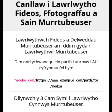
Canllaw i Lawrlwytho
Fideos, Ffotograffau a
Sain Murrtubeuser
Lawrlwythwch Fideos a Delweddau
Murrtubeuser am ddim gyda'n
Lawrlwythwr Murrtubeuser
Dim ond ychwanegu ein parth i unrhyw LAU
cyfryngau fel hyn:
facebo.com/
https://www.example.com/path/to
/media
Dilynwch y 3 Cam Syml i Lawrlwytho
Cynnwys Murrtubeuser.