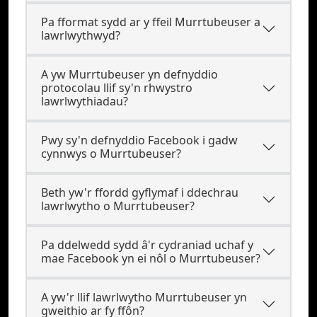
Pa fformat sydd ar y ffeil Murrtubeuser a
lawrlwythwyd?
A yw Murrtubeuser yn defnyddio
protocolau llif sy'n rhwystro
lawrlwythiadau?
Pwy sy'n defnyddio Facebook i gadw
cynnwys o Murrtubeuser?
Beth yw'r ffordd gyflymaf i ddechrau
lawrlwytho o Murrtubeuser?
Pa ddelwedd sydd â'r cydraniad uchaf y
mae Facebook yn ei nôl o Murrtubeuser?
A yw'r llif lawrlwytho Murrtubeuser yn
gweithio ar fy ffôn?