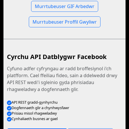
Murrtubeuser GIF Arbedwr
Murrtubeuser Proffil Gwyliwr
Cyrchu API Datblygwr Facebook
Cyfuno adfer cyfryngau ar radd broffesiynol i'ch
platfform. Cael ffeiliau fideo, sain a ddelwedd drwy
API REST wedi'i sgleinio gyda phrisiadau
rhagweladwy a dogfennaeth glir.
API REST gradd-gynhyrchu
Dogfennaeth glir a chynhwysfawr
Prisiau misol rhagweladwy
Cynhaliaeth busnes ar gael