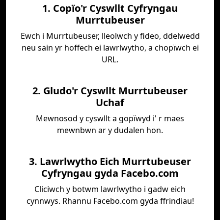
1. Copïo'r Cyswllt Cyfryngau
Murrtubeuser
Ewch i Murrtubeuser, lleolwch y fideo, ddelwedd
neu sain yr hoffech ei lawrlwytho, a chopïwch ei
URL.
2. Gludo'r Cyswllt Murrtubeuser
Uchaf
Mewnosod y cyswllt a gopïwyd i' r maes
mewnbwn ar y dudalen hon.
3. Lawrlwytho Eich Murrtubeuser
Cyfryngau gyda Facebo.com
Cliciwch y botwm lawrlwytho i gadw eich
cynnwys. Rhannu Facebo.com gyda ffrindiau!