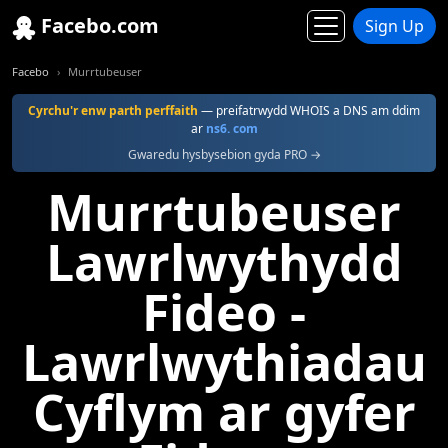
Facebo.com
Sign Up
Facebo
Murrtubeuser
Cyrchu'r enw parth perffaith
— preifatrwydd WHOIS a DNS am ddim
ar
ns6. com
Gwaredu hysbysebion gyda PRO →
Murrtubeuser
Lawrlwythydd
Fideo -
Lawrlwythiadau
Cyflym ar gyfer