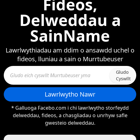
Fideos,
Delweddau a
SainName
Lawrlwythiadau am ddim o ansawdd uchel o
fideos, lluniau a sain o Murrtubeuser
Gludo
Cyswllt
Lawrlwytho Nawr
* Galluoga Facebo.com i chi lawrlwytho storfeydd
delweddau, fideos, a chasgliadau o unrhyw safle
gwesteio delweddau.