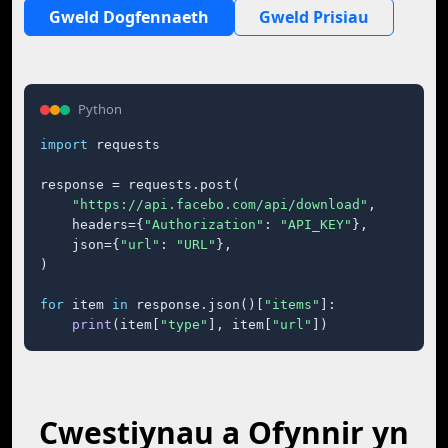
Gweld Dogfennaeth
Gweld Prisiau
Python
import
 requests

response = requests.post(

"https://api.facebo.com/api/download"
,

    headers={
"Authorization"
: 
"API_KEY"
},

    json={
"url"
: 
"URL"
},

)

for
 item 
in
 response.json()[
"items"
]:

print
(item[
"type"
], item[
"url"
])
Cwestiynau a Ofynnir yn