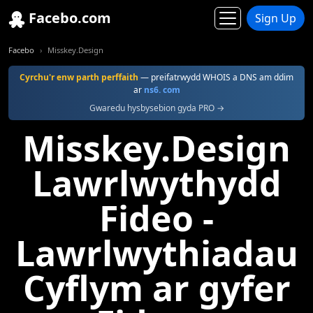
Facebo.com
Sign Up
Facebo
Misskey.Design
Cyrchu'r enw parth perffaith
— preifatrwydd WHOIS a DNS am ddim
ar
ns6. com
Gwaredu hysbysebion gyda PRO →
Misskey.Design
Lawrlwythydd
Fideo -
Lawrlwythiadau
Cyflym ar gyfer