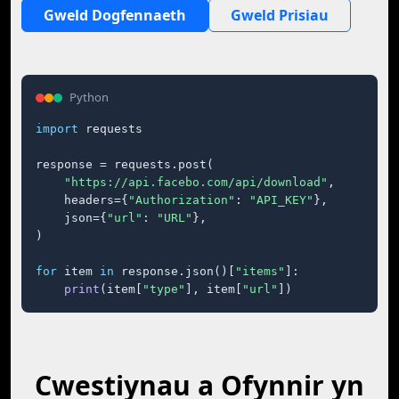
Gweld Dogfennaeth
Gweld Prisiau
Python
import
 requests

response = requests.post(

"https://api.facebo.com/api/download"
,

    headers={
"Authorization"
: 
"API_KEY"
},

    json={
"url"
: 
"URL"
},

)

for
 item 
in
 response.json()[
"items"
]:

print
(item[
"type"
], item[
"url"
])
Cwestiynau a Ofynnir yn