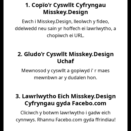
1. Copïo'r Cyswllt Cyfryngau
Misskey.Design
Ewch i Misskey.Design, lleolwch y fideo,
ddelwedd neu sain yr hoffech ei lawrlwytho, a
chopïwch ei URL.
2. Gludo'r Cyswllt Misskey.Design
Uchaf
Mewnosod y cyswllt a gopïwyd i' r maes
mewnbwn ar y dudalen hon.
3. Lawrlwytho Eich Misskey.Design
Cyfryngau gyda Facebo.com
Cliciwch y botwm lawrlwytho i gadw eich
cynnwys. Rhannu Facebo.com gyda ffrindiau!