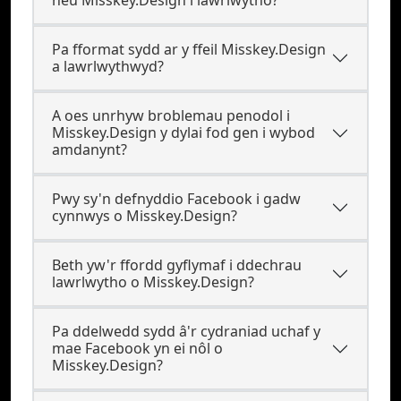
neu Misskey.Design i lawrlwytho?
Pa fformat sydd ar y ffeil Misskey.Design
a lawrlwythwyd?
A oes unrhyw broblemau penodol i
Misskey.Design y dylai fod gen i wybod
amdanynt?
Pwy sy'n defnyddio Facebook i gadw
cynnwys o Misskey.Design?
Beth yw'r ffordd gyflymaf i ddechrau
lawrlwytho o Misskey.Design?
Pa ddelwedd sydd â'r cydraniad uchaf y
mae Facebook yn ei nôl o
Misskey.Design?