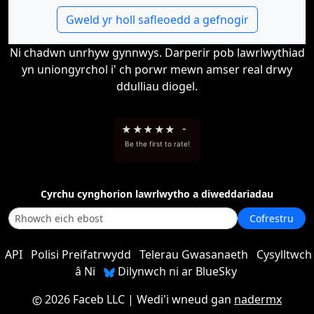
Gweld yr holl safleoedd a gefnogir
Ni chadwn unrhyw gynnwys. Darperir pob lawrlwythiad
yn uniongyrchol i' ch porwr mewn amser real drwy
ddulliau diogel.
★
★
★
★
★
-
Be the first to rate!
Cyrchu cynghorion lawrlwytho a diweddariadau
Cofrestru
API
Polisi Preifatrwydd
Telerau Gwasanaeth
Cysylltwch
â Ni
Dilynwch ni ar BlueSky
2026 Faceb LLC
| Wedi'i wneud gan
nadermx