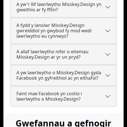
A yw'r llif lawrlwytho Misskey.Design yn
gweithio ar fy ffôn?
A fydd y lansiwr Misskey.Design
gwreiddiol yn gwybod fy mod wedi
lawrlwytho eu cynnwys?
A allaf lawrlwytho nifer o eitemau
Misskey.Design ar yr un pryd?
A yw lawrlwytho o Misskey.Design gyda
Facebook yn gyfreithiol ac yn eithafol?
Faint mae Facebook yn costio i
lawrlwytho o Misskey.Design?
Gwefannau a gefnogir