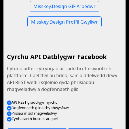
Misskey.Design GIF Arbedwr
Misskey.Design Proffil Gwyliwr
Cyrchu API Datblygwr Facebook
Cyfuno adfer cyfryngau ar radd broffesiynol i'ch
platfform. Cael ffeiliau fideo, sain a ddelwedd drwy
API REST wedi'i sgleinio gyda phrisiadau
rhagweladwy a dogfennaeth glir.
API REST gradd-gynhyrchu
Dogfennaeth glir a chynhwysfawr
Prisiau misol rhagweladwy
Cynhaliaeth busnes ar gael