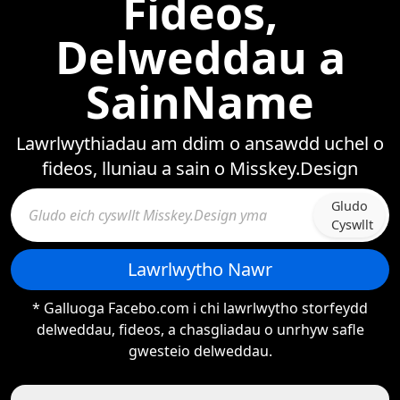
Fideos,
Delweddau a
SainName
Lawrlwythiadau am ddim o ansawdd uchel o
fideos, lluniau a sain o Misskey.Design
Gludo
Cyswllt
Lawrlwytho Nawr
* Galluoga Facebo.com i chi lawrlwytho storfeydd
delweddau, fideos, a chasgliadau o unrhyw safle
gwesteio delweddau.