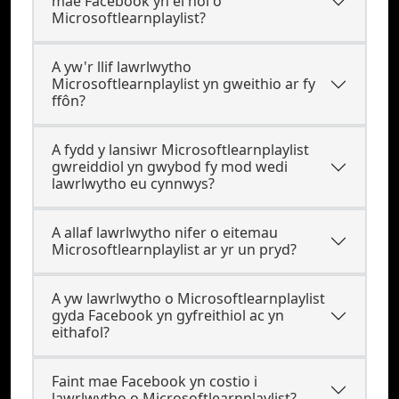
mae Facebook yn ei nôl o
Microsoftlearnplaylist?
A yw'r llif lawrlwytho
Microsoftlearnplaylist yn gweithio ar fy
ffôn?
A fydd y lansiwr Microsoftlearnplaylist
gwreiddiol yn gwybod fy mod wedi
lawrlwytho eu cynnwys?
A allaf lawrlwytho nifer o eitemau
Microsoftlearnplaylist ar yr un pryd?
A yw lawrlwytho o Microsoftlearnplaylist
gyda Facebook yn gyfreithiol ac yn
eithafol?
Faint mae Facebook yn costio i
lawrlwytho o Microsoftlearnplaylist?