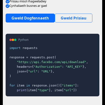
Prisiau misol rhagweladwy
Cynhaliaeth busnes ar gael
Gweld Dogfennaeth
Gweld Prisiau
Python
import
 requests

response = requests.post(

"https://api.facebo.com/api/download"
,

    headers={
"Authorization"
: 
"API_KEY"
},

    json={
"url"
: 
"URL"
},

)

for
 item 
in
 response.json()[
"items"
]:

print
(item[
"type"
], item[
"url"
])