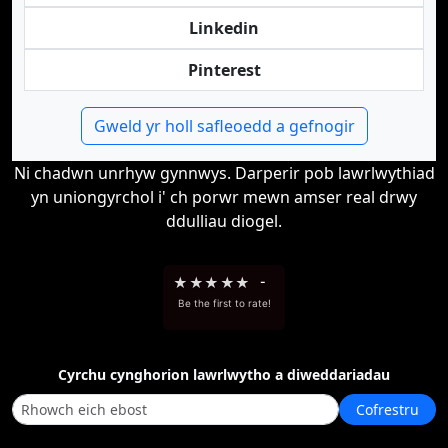
Linkedin
Pinterest
Gweld yr holl safleoedd a gefnogir
Ni chadwn unrhyw gynnwys. Darperir pob lawrlwythiad
yn uniongyrchol i' ch porwr mewn amser real drwy
ddulliau diogel.
★
★
★
★
★
-
Be the first to rate!
Cyrchu cynghorion lawrlwytho a diweddariadau
Cofrestru