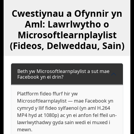
Cwestiynau a Ofynnir yn
Aml: Lawrlwytho o
Microsoftlearnplaylist
(Fideos, Delweddau, Sain)
Beth yw Microsoftlearnplaylist a sut mae
Facebook yn ei drin?
Platfform fideo ffurf hir yw
Microsoftlearnplaylist — mae Facebook yn
cymryd y llif fideo sylfaenol (yn aml H.264
MP4 hyd at 1080p) ac yn ei anfon fel ffeil un-
lawrlwythadwy gyda sain wedi ei muxed i
mewn.