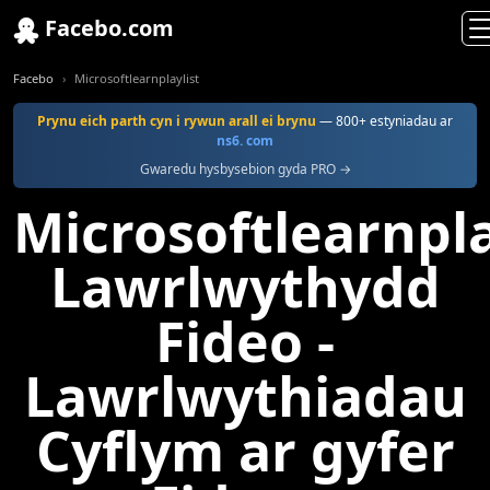
Facebo.com
Facebo
Microsoftlearnplaylist
Prynu eich parth cyn i rywun arall ei brynu
— 800+ estyniadau ar
ns6. com
Gwaredu hysbysebion gyda PRO →
Microsoftlearnpla
Lawrlwythydd
Fideo -
Lawrlwythiadau
Cyflym ar gyfer