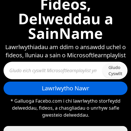
Fideos,
Delweddau a
SainName
Lawrlwythiadau am ddim o ansawdd uchel o
fideos, lluniau a sain o Microsoftlearnplaylist
Gludo
Cyswllt
Lawrlwytho Nawr
* Galluoga Facebo.com i chi lawrlwytho storfeydd
delweddau, fideos, a chasgliadau o unrhyw safle
gwesteio delweddau.