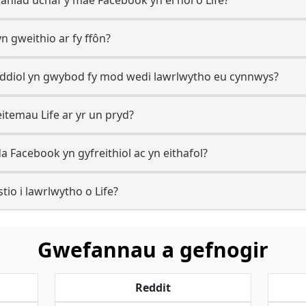
yn gweithio ar fy ffôn?
eiddiol yn gwybod fy mod wedi lawrlwytho eu cynnwys?
eitemau Life ar yr un pryd?
a Facebook yn gyfreithiol ac yn eithafol?
io i lawrlwytho o Life?
Gwefannau a gefnogir
Reddit