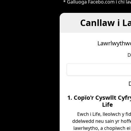
* Galluoga Facebo.com i chi l
Canllaw i L
Lawrlwythwc
D
1. Copïo'r Cyswllt Cyf
Life
Ewch i Life, lleolwch y fi
ddelwedd neu sain yr hoff
lawrlwytho, a chopïwch ei