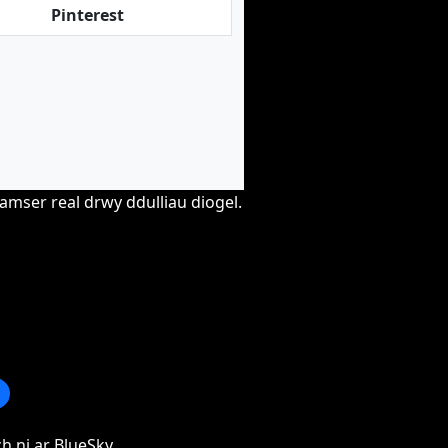
Pinterest
mser real drwy ddulliau diogel.
h ni ar BlueSky