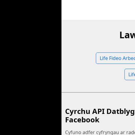
Law
Life Fideo Arb
Li
Cyrchu API Datbly
Facebook
Cyfuno adfer cyfryngau ar rad