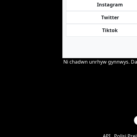
Instagram
Twitter
Tiktok
Ni chadwn unrhyw gynnwys. Darp
API
Polisi Pre