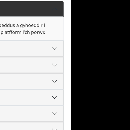
hoeddus a gyhoeddir i
platfform i'ch porwr.