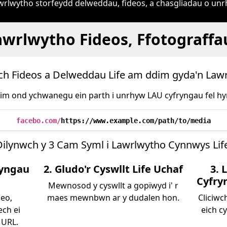
awrlwytho storfeydd delweddau, fideos, a chasgliadau o un
awrlwytho Fideos, Ffotograffau
h Fideos a Delweddau Life am ddim gyda'n Lawr
im ond ychwanegu ein parth i unrhyw LAU cyfryngau fel hy
facebo.com/
https://www.example.com/path/to/media
Dilynwch y 3 Cam Syml i Lawrlwytho Cynnwys Life
ryngau
2. Gludo'r Cyswllt Life Uchaf
3. 
Cyfry
Mewnosod y cyswllt a gopïwyd i' r
deo,
maes mewnbwn ar y dudalen hon.
Cliciwc
ech ei
eich c
 URL.