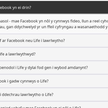
ebook yn ei drin?
asol - mae Facebook yn nôl y cynnwys fideo, llun a reel cy
iau, gan ddychwelyd yr un ffeil cyfryngau a wasanaethodd y 
if ar Facebook neu Life i lawrlwytho?
 Life a lawrlwythwyd?
nodol i Life y dylai fod gen i wybod amdanynt?
ook i gadw cynnwys o Life?
 i ddechrau lawrlwytho o Life?
aniad uchaf y mae Facebook yn ei nôl o Life?