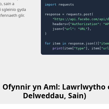
o, sain a
import
 requests

 sgleinio gyda
response = requests.post(

ennaeth glir.
"https://api.facebo.com/api/d
    headers={
"Authorization"
: 
"AP
    json={
"url"
: 
"URL"
},

)

for
 item 
in
 response.json()[
"item
print
(item[
"type"
], item[
"url
 Ofynnir yn Aml: Lawrlwytho o 
Delweddau, Sain)