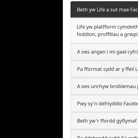
Beth yw Life a sut mae Fac
Life yw platfform cymdeith
foddion, proffiliau a grwp
A oes angen i mi gael cyfr
Pa fformat sydd ar y ffeil
A oes unrhyw broblemau pe
Pwy sy'n defnyddio Faceb
Beth yw'r ffordd gyflymaf
Pa ddelwedd sydd â'r cydr