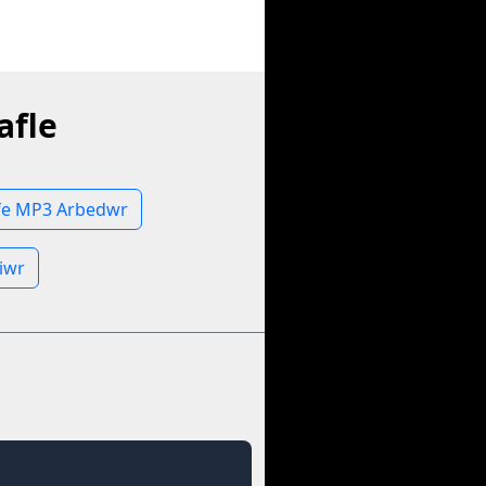
afle
fe MP3 Arbedwr
liwr