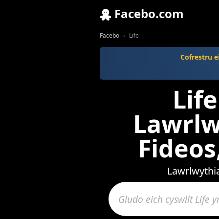
Facebo.com
Facebo
Life
Cofrestru e
Lif
Lawrlw
Fideo
Lawrlwythia