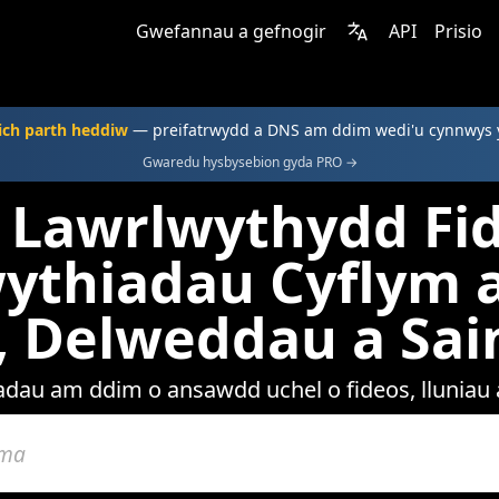
Gwefannau a gefnogir
API
Prisio
ich parth heddiw
— preifatrwydd a DNS am ddim wedi'u cynnwys
Gwaredu hysbysebion gyda PRO →
e Lawrlwythydd Fid
ythiadau Cyflym a
s, Delweddau a Sa
dau am ddim o ansawdd uchel o fideos, lluniau a