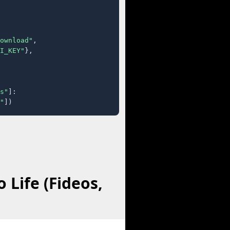
ownload"
,

I_KEY"
},

s"
]:

"
])
Life (Fideos,