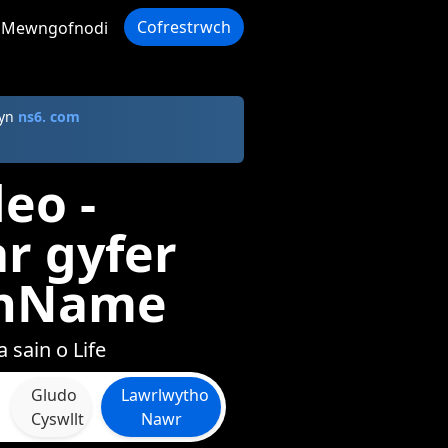
Cofrestrwch
Mewngofnodi
 yn
ns6. com
eo -
r gyfer
inName
 sain o Life
Gludo
Lawrlwytho
Cyswllt
Nawr