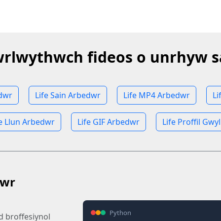
rlwythwch fideos o unrhyw s
edwr
Life Sain Arbedwr
Life MP4 Arbedwr
Li
fe Llun Arbedwr
Life GIF Arbedwr
Life Proffil Gwy
gwr
Python
d broffesiynol