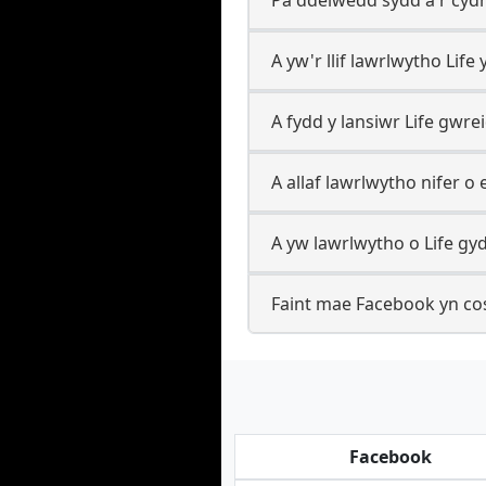
A yw'r llif lawrlwytho Life 
A fydd y lansiwr Life gwr
A allaf lawrlwytho nifer o 
A yw lawrlwytho o Life gyd
Faint mae Facebook yn cost
Facebook