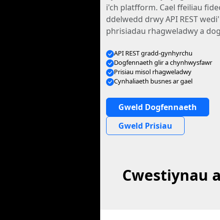
i'ch platfform. Cael ffeiliau fide
ddelwedd drwy API REST wedi'i
phrisiadau rhagweladwy a dogf
API REST gradd-gynhyrchu
Dogfennaeth glir a chynhwysfawr
Prisiau misol rhagweladwy
Cynhaliaeth busnes ar gael
Gweld Dogfennaeth
Gweld Prisiau
Cwestiynau a