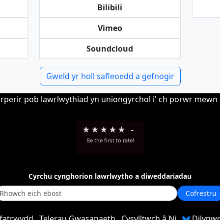
Bilibili
Vimeo
Soundcloud
Gweld yr holl safleoedd a gefnogir
erir pob lawrlwythiad yn uniongyrchol i' ch porwr mewn a
★
★
★
★
★
-
Be the first to rate!
Cyrchu cynghorion lawrlwytho a diweddariadau
Cofrestru
ifatrwydd
Telerau Gwasanaeth
Cysylltwch â Ni
Dilynwc