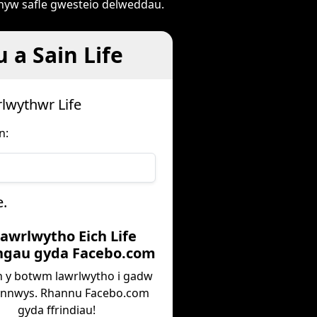
rhyw safle gwesteio delweddau.
 a Sain Life
lwythwr Life
n:
.
Lawrlwytho Eich Life
ngau gyda Facebo.com
h y botwm lawrlwytho i gadw
ynnwys. Rhannu Facebo.com
gyda ffrindiau!