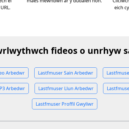
ech ei
maes mewnbwn ar y dudalen hon.
Cliciwc
 URL.
eich c
rlwythwch fideos o unrhyw s
deo Arbedwr
Lastfmuser Sain Arbedwr
Lastfmus
P3 Arbedwr
Lastfmuser Llun Arbedwr
Lastfmuse
Lastfmuser Proffil Gwyliwr