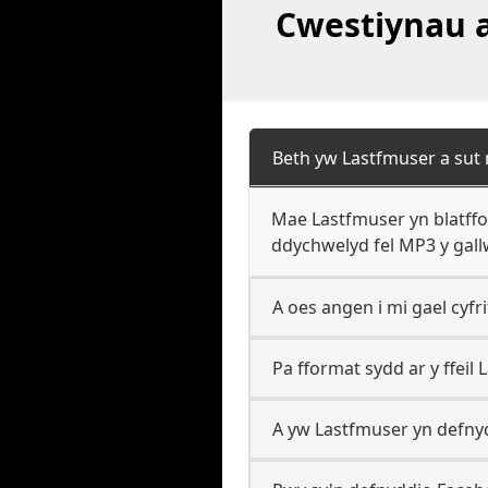
Cwestiynau a
Beth yw Lastfmuser a sut 
Mae Lastfmuser yn blatffo
ddychwelyd fel MP3 y gallw
A oes angen i mi gael cyf
Pa fformat sydd ar y ffei
A yw Lastfmuser yn defnyd