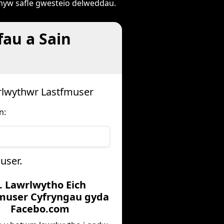
rhyw safle gwesteio delweddau.
fau a Sain
rlwythwr Lastfmuser
n:
user.
. Lawrlwytho Eich
muser Cyfryngau gyda
Facebo.com