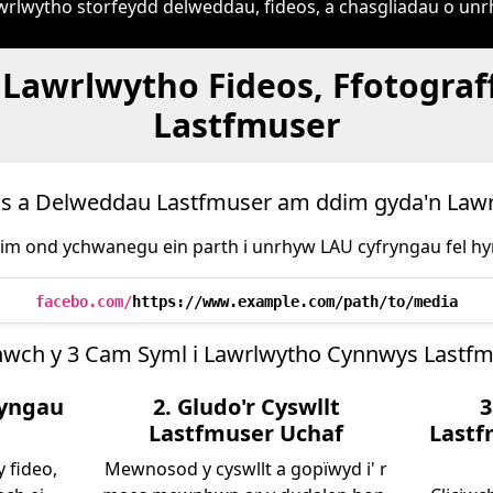
awrlwytho storfeydd delweddau, fideos, a chasgliadau o un
 Lawrlwytho Fideos, Ffotograf
Lastfmuser
s a Delweddau Lastfmuser am ddim gyda'n Law
im ond ychwanegu ein parth i unrhyw LAU cyfryngau fel hy
facebo.com/
https://www.example.com/path/to/media
nwch y 3 Cam Syml i Lawrlwytho Cynnwys Lastfm
ryngau
2. Gludo'r Cyswllt
3
Lastfmuser Uchaf
Lastf
y fideo,
Mewnosod y cyswllt a gopïwyd i' r