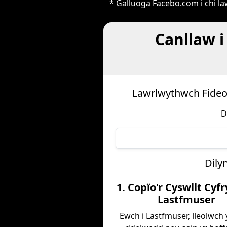
* Galluoga Facebo.com i chi l
Canllaw i
Lawrlwythwch Fideo
D
Dily
1. Copïo'r Cyswllt Cyf
Lastfmuser
Ewch i Lastfmuser, lleolwch 