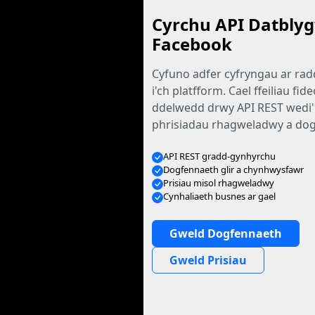
Cyrchu API Datbly
Facebook
Cyfuno adfer cyfryngau ar rad
i'ch platfform. Cael ffeiliau fide
ddelwedd drwy API REST wedi'i
phrisiadau rhagweladwy a dogf
API REST gradd-gynhyrchu
Dogfennaeth glir a chynhwysfawr
Prisiau misol rhagweladwy
Cynhaliaeth busnes ar gael
Gweld Dogfennaeth
Gweld Prisiau