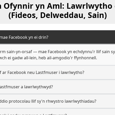
 Ofynnir yn Aml: Lawrlwytho
(Fideos, Delweddau, Sain)
mae Facebook yn ei drin?
rm sain-yn-orsaf — mae Facebook yn echdynnu'r llif sain syl
ch ei gadw all-lein, heb ail-amgodio'r ffynhonnell.
rif ar Facebook neu Lastfmuser i lawrlwytho?
l Lastfmuser a lawrlwythwyd?
dio protocolau llif sy'n rhwystro lawrlwythiadau?