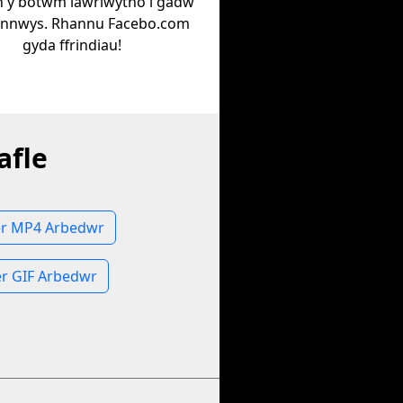
h y botwm lawrlwytho i gadw
ynnwys. Rhannu Facebo.com
gyda ffrindiau!
afle
er MP4 Arbedwr
r GIF Arbedwr