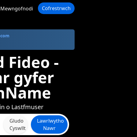
Cofrestrwch
Mewngofnodi
 com
 Fideo -
r gyfer
inName
in o Lastfmuser
Gludo
Lawrlwytho
Cyswllt
Nawr