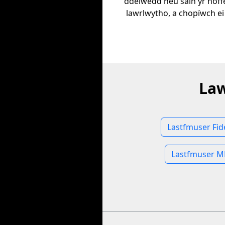
ddelwedd neu sain yr hoff
lawrlwytho, a chopïwch ei
Law
Lastfmuser Fi
Lastfmuser M