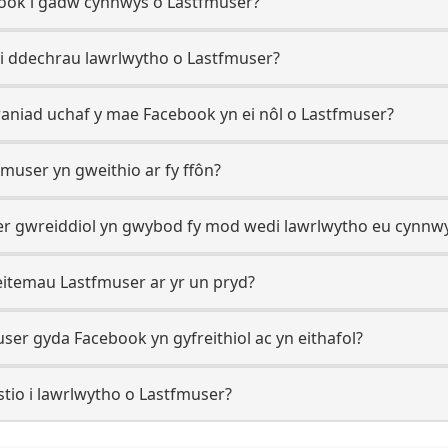
ook i gadw cynnwys o Lastfmuser?
 i ddechrau lawrlwytho o Lastfmuser?
aniad uchaf y mae Facebook yn ei nôl o Lastfmuser?
tfmuser yn gweithio ar fy ffôn?
ser gwreiddiol yn gwybod fy mod wedi lawrlwytho eu cynnw
 eitemau Lastfmuser ar yr un pryd?
ser gyda Facebook yn gyfreithiol ac yn eithafol?
tio i lawrlwytho o Lastfmuser?