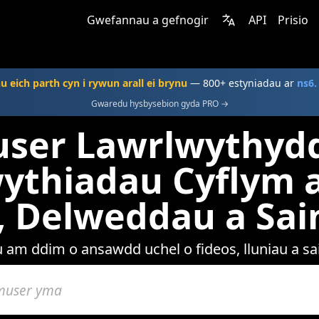
Gwefannau a gefnogir
API
Prisio
u eich parth cyn i rywun arall ei brynu
— 800+ estyniadau ar
ns6.
Gwaredu hysbysebion gyda PRO →
ser Lawrlwythydd
ythiadau Cyflym a
s, Delweddau a Sa
 am ddim o ansawdd uchel o fideos, lluniau a sa