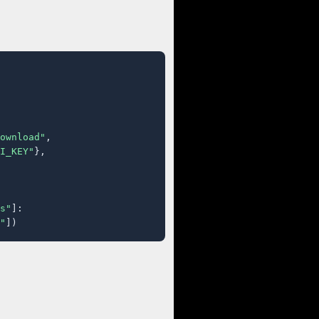
ownload"
,

I_KEY"
},

s"
]:

"
])