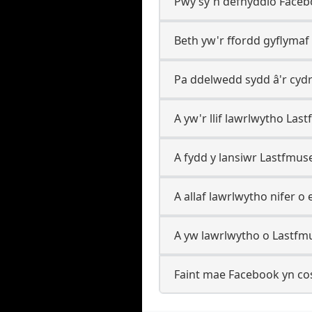
Pwy sy'n defnyddio Faceb
Beth yw'r ffordd gyflymaf
Pa ddelwedd sydd â'r cydr
A yw'r llif lawrlwytho Las
A fydd y lansiwr Lastfmu
A allaf lawrlwytho nifer o
A yw lawrlwytho o Lastfmu
Faint mae Facebook yn cos