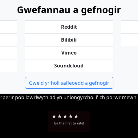
Gwefannau a gefnogir
Reddit
Bilibili
Vimeo
Soundcloud
Gweld yr holl safleoedd a gefnogir
erir pob lawrlwythiad yn uniongyrchol i' ch porwr mewn a
★
★
★
★
★
-
Be the first to rate!