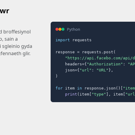
gwr
Python
d broffesiynol
o, sain a
import
 requests

 sgleinio gyda
response = requests.post(

ennaeth glir.
"https://api.facebo.com/api/d
    headers={
"Authorization"
: 
"AP
    json={
"url"
: 
"URL"
},

)

for
 item 
in
 response.json()[
"item
print
(item[
"type"
], item[
"url