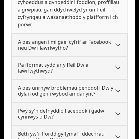
cyhoeddus a gyhoeddir i foddion, proffiliau
a grwpiau, gan ddychwelyd yr un ffeil
cyfryngau a wasanaethodd y platfform i'ch
porwr.
A oes angen i mi gael cyfrif ar Facebook
neu Dw i lawrlwytho?
Pa fformat sydd ar y ffeil Dw a
lawrlwythwyd?
A oes unrhyw broblemau penodol i Dw y
dylai fod gen i wybod amdanynt?
Pwy sy'n defnyddio Facebook i gadw
cynnwys o Dw?
Beth yw'r ffordd gyflymaf i ddechrau