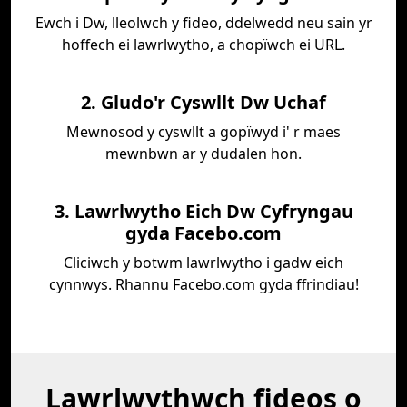
Ewch i Dw, lleolwch y fideo, ddelwedd neu sain yr
hoffech ei lawrlwytho, a chopïwch ei URL.
2. Gludo'r Cyswllt Dw Uchaf
Mewnosod y cyswllt a gopïwyd i' r maes
mewnbwn ar y dudalen hon.
3. Lawrlwytho Eich Dw Cyfryngau
gyda Facebo.com
Cliciwch y botwm lawrlwytho i gadw eich
cynnwys. Rhannu Facebo.com gyda ffrindiau!
Lawrlwythwch fideos o