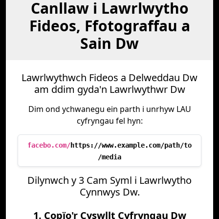
Canllaw i Lawrlwytho
Fideos, Ffotograffau a
Sain Dw
Lawrlwythwch Fideos a Delweddau Dw
am ddim gyda'n Lawrlwythwr Dw
Dim ond ychwanegu ein parth i unrhyw LAU
cyfryngau fel hyn:
facebo.com/
https://www.example.com/path/to
/media
Dilynwch y 3 Cam Syml i Lawrlwytho
Cynnwys Dw.
1. Copïo'r Cyswllt Cyfryngau Dw