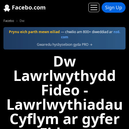
Facebo.com
Sign Up
Facebo
Dw
Prynu eich parth mewn eiliad
— chwilio am 800+ diweddiad ar
ns6.
com
Gwaredu hysbysebion gyda PRO →
Dw
Lawrlwythydd
Fideo -
Lawrlwythiadau
Cyflym ar gyfer