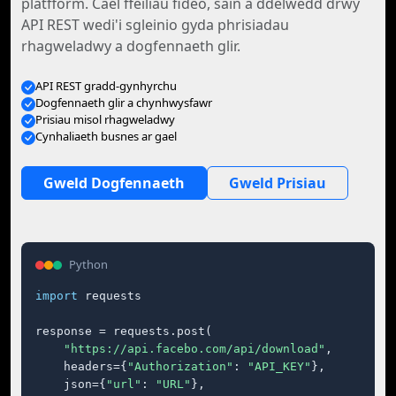
platfform. Cael ffeiliau fideo, sain a ddelwedd drwy
API REST wedi'i sgleinio gyda phrisiadau
rhagweladwy a dogfennaeth glir.
API REST gradd-gynhyrchu
Dogfennaeth glir a chynhwysfawr
Prisiau misol rhagweladwy
Cynhaliaeth busnes ar gael
Gweld Dogfennaeth
Gweld Prisiau
Python
import
 requests

response = requests.post(

"https://api.facebo.com/api/download"
,

    headers={
"Authorization"
: 
"API_KEY"
},

    json={
"url"
: 
"URL"
},
