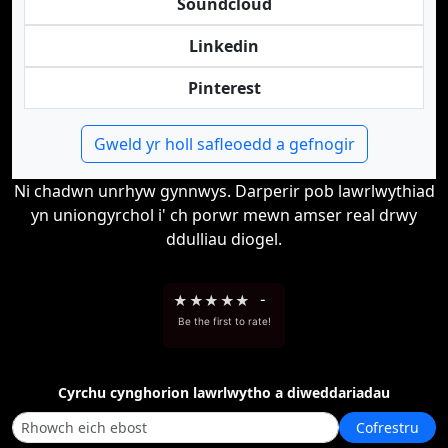
Soundcloud
Linkedin
Pinterest
Gweld yr holl safleoedd a gefnogir
Ni chadwn unrhyw gynnwys. Darperir pob lawrlwythiad
yn uniongyrchol i' ch porwr mewn amser real drwy
ddulliau diogel.
★
★
★
★
★
-
Be the first to rate!
Cyrchu cynghorion lawrlwytho a diweddariadau
Cofrestru