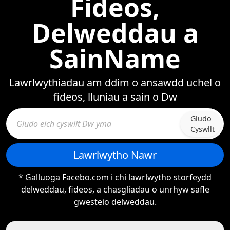
Fideos,
Delweddau a
SainName
Lawrlwythiadau am ddim o ansawdd uchel o
fideos, lluniau a sain o Dw
Gludo
Cyswllt
Lawrlwytho Nawr
* Galluoga Facebo.com i chi lawrlwytho storfeydd
delweddau, fideos, a chasgliadau o unrhyw safle
gwesteio delweddau.