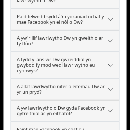
lawrlwytho o Dw?
Pa ddelwedd sydd â'r cydraniad uchaf y
mae Facebook yn ei nôl o Dw?
A yw'r llif lawrlwytho Dw yn gweithio ar
fy ffôn?
A fydd y lansiwr Dw gwreiddiol yn
gwybod fy mod wedi lawrlwytho eu
cynnwys?
A allaf lawrlwytho nifer o eitemau Dw ar
yr un pryd?
A yw lawrlwytho o Dw gyda Facebook yn
gyfreithiol ac yn eithafol?
Faint mae Facebook yn costio i