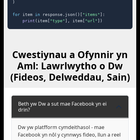
)

for
 item 
in
 response.json()[
"items"
]:

print
(item[
"type"
], item[
"url"
])
Cwestiynau a Ofynnir yn
Aml: Lawrlwytho o Dw
(Fideos, Delweddau, Sain)
Beth yw Dw a sut mae Facebook yn ei
drin?
Dw yw platfform cymdeithasol - mae
Facebook yn nôl y cynnwys fideo, llun a reel