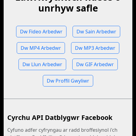
unrhyw safle
Dw Fideo Arbedwr
Dw Sain Arbedwr
Dw MP4 Arbedwr
Dw MP3 Arbedwr
Dw Llun Arbedwr
Dw GIF Arbedwr
Dw Proffil Gwyliwr
Cyrchu API Datblygwr Facebook
Cyfuno adfer cyfryngau ar radd broffesiynol i'ch