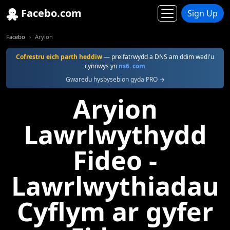
Facebo.com
Sign Up
Facebo
Aryion
Cofrestru eich parth heddiw
— preifatrwydd a DNS am ddim wedi'u
cynnwys yn
ns6. com
Gwaredu hysbysebion gyda PRO →
Aryion
Lawrlwythydd
Fideo -
Lawrlwythiadau
Cyflym ar gyfer