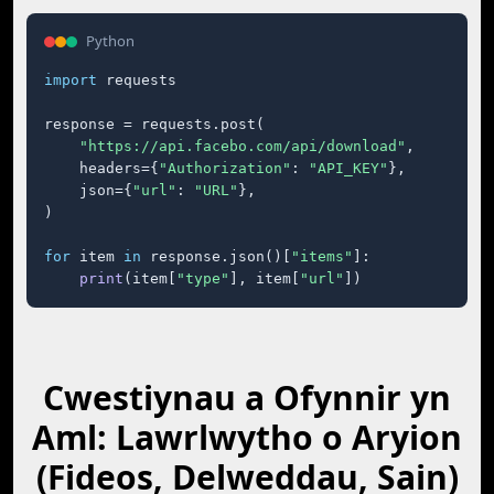
Python
import
 requests

response = requests.post(

"https://api.facebo.com/api/download"
,

    headers={
"Authorization"
: 
"API_KEY"
},

    json={
"url"
: 
"URL"
},

)

for
 item 
in
 response.json()[
"items"
]:

print
(item[
"type"
], item[
"url"
])
Cwestiynau a Ofynnir yn
Aml: Lawrlwytho o Aryion
(Fideos, Delweddau, Sain)