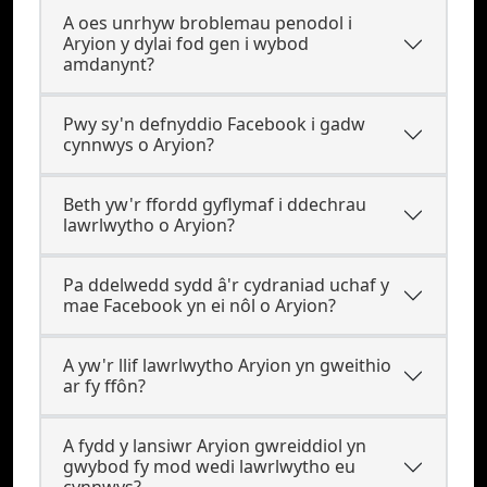
A oes unrhyw broblemau penodol i
Aryion y dylai fod gen i wybod
amdanynt?
Pwy sy'n defnyddio Facebook i gadw
cynnwys o Aryion?
Beth yw'r ffordd gyflymaf i ddechrau
lawrlwytho o Aryion?
Pa ddelwedd sydd â'r cydraniad uchaf y
mae Facebook yn ei nôl o Aryion?
A yw'r llif lawrlwytho Aryion yn gweithio
ar fy ffôn?
A fydd y lansiwr Aryion gwreiddiol yn
gwybod fy mod wedi lawrlwytho eu