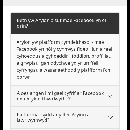
Beth yw Aryion a sut mae Facebook yn ei
drin?
Aryion yw platfform cymdeithasol - mae
Facebook yn nôl y cynnwys fideo, llun a reel
cyhoeddus a gyhoeddir i foddion, proffiliau
a grwpiau, gan ddychwelyd yr un ffeil
cyfryngau a wasanaethodd y platfform i'ch
porwr.
A oes angen i mi gael cyfrif ar Facebook
neu Aryion i lawrlwytho?
Pa fformat sydd ar y ffeil Aryion a
lawrlwythwyd?