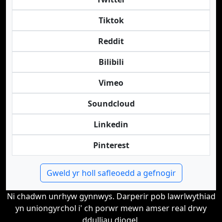
Tiktok
Reddit
Bilibili
Vimeo
Soundcloud
Linkedin
Pinterest
Gweld yr holl safleoedd a gefnogir
Ni chadwn unrhyw gynnwys. Darperir pob lawrlwythiad
yn uniongyrchol i' ch porwr mewn amser real drwy
ddulliau diogel.