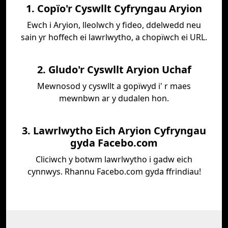
1. Copïo'r Cyswllt Cyfryngau Aryion
Ewch i Aryion, lleolwch y fideo, ddelwedd neu
sain yr hoffech ei lawrlwytho, a chopïwch ei URL.
2. Gludo'r Cyswllt Aryion Uchaf
Mewnosod y cyswllt a gopïwyd i' r maes
mewnbwn ar y dudalen hon.
3. Lawrlwytho Eich Aryion Cyfryngau
gyda Facebo.com
Cliciwch y botwm lawrlwytho i gadw eich
cynnwys. Rhannu Facebo.com gyda ffrindiau!