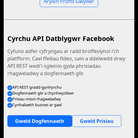
Aryion Proffil Gwyliwr
Cyrchu API Datblygwr Facebook
Cyfuno adfer cyfryngau ar radd broffesiynol i'ch
platfform. Cael ffeiliau fideo, sain a ddelwedd drwy
API REST wedi'i sgleinio gyda phrisiadau
rhagweladwy a dogfennaeth glir.
API REST gradd-gynhyrchu
Dogfennaeth glir a chynhwysfawr
Prisiau misol rhagweladwy
Cynhaliaeth busnes ar gael
Gweld Dogfennaeth
Gweld Prisiau