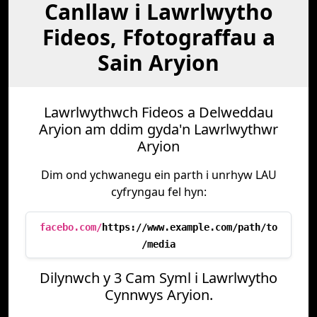
Canllaw i Lawrlwytho
Fideos, Ffotograffau a
Sain Aryion
Lawrlwythwch Fideos a Delweddau
Aryion am ddim gyda'n Lawrlwythwr
Aryion
Dim ond ychwanegu ein parth i unrhyw LAU
cyfryngau fel hyn:
facebo.com/
https://www.example.com/path/to
/media
Dilynwch y 3 Cam Syml i Lawrlwytho
Cynnwys Aryion.