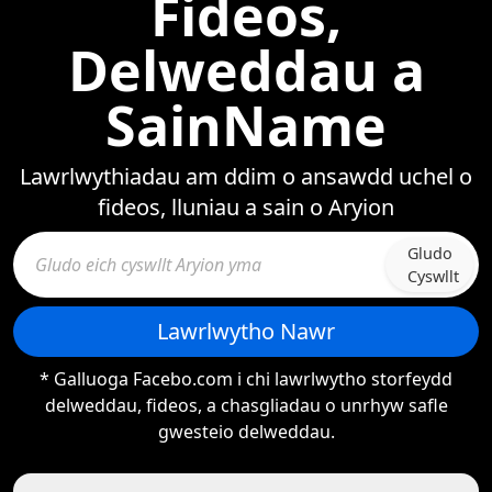
Fideos,
Delweddau a
SainName
Lawrlwythiadau am ddim o ansawdd uchel o
fideos, lluniau a sain o Aryion
Gludo
Cyswllt
Lawrlwytho Nawr
* Galluoga Facebo.com i chi lawrlwytho storfeydd
delweddau, fideos, a chasgliadau o unrhyw safle
gwesteio delweddau.