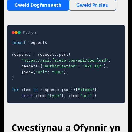
Gweld Dogfennaeth
Gweld Prisiau
Python
import
 requests

response = requests.post(

"https://api.facebo.com/api/download"
,

    headers={
"Authorization"
: 
"API_KEY"
},

    json={
"url"
: 
"URL"
},

)

for
 item 
in
 response.json()[
"items"
]:

print
(item[
"type"
], item[
"url"
])
Cwestiynau a Ofynnir yn