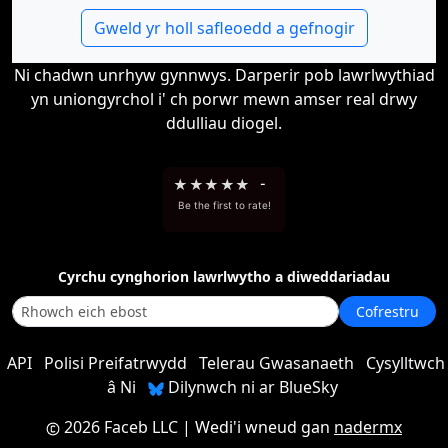
Gweld yr holl safleoedd a gefnogir
Ni chadwn unrhyw gynnwys. Darperir pob lawrlwythiad
yn uniongyrchol i' ch porwr mewn amser real drwy
ddulliau diogel.
★
★
★
★
★
-
Be the first to rate!
Cyrchu cynghorion lawrlwytho a diweddariadau
Cofrestru
API
Polisi Preifatrwydd
Telerau Gwasanaeth
Cysylltwch
â Ni
Dilynwch ni ar BlueSky
2026 Faceb LLC
| Wedi'i wneud gan
nadermx