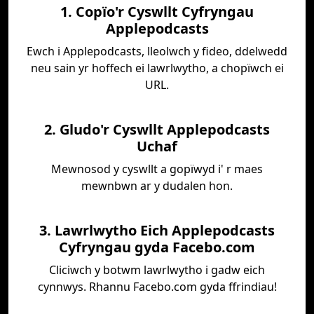
1. Copïo'r Cyswllt Cyfryngau
Applepodcasts
Ewch i Applepodcasts, lleolwch y fideo, ddelwedd
neu sain yr hoffech ei lawrlwytho, a chopïwch ei
URL.
2. Gludo'r Cyswllt Applepodcasts
Uchaf
Mewnosod y cyswllt a gopïwyd i' r maes
mewnbwn ar y dudalen hon.
3. Lawrlwytho Eich Applepodcasts
Cyfryngau gyda Facebo.com
Cliciwch y botwm lawrlwytho i gadw eich
cynnwys. Rhannu Facebo.com gyda ffrindiau!