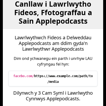
Canllaw i Lawrlwytho
Fideos, Ffotograffau a
Sain Applepodcasts
Lawrlwythwch Fideos a Delweddau
Applepodcasts am ddim gyda'n
Lawrlwythwr Applepodcasts
Dim ond ychwanegu ein parth i unrhyw LAU
cyfryngau fel hyn:
facebo.com/
https://www.example.com/path/to
/media
Dilynwch y 3 Cam Syml i Lawrlwytho
Cynnwys Applepodcasts.