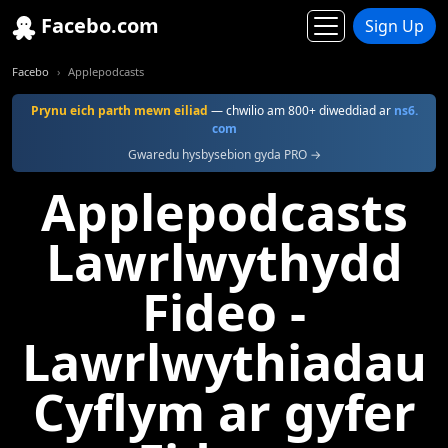
Facebo.com
Sign Up
Facebo
Applepodcasts
Prynu eich parth mewn eiliad
— chwilio am 800+ diweddiad ar
ns6.
com
Gwaredu hysbysebion gyda PRO →
Applepodcasts
Lawrlwythydd
Fideo -
Lawrlwythiadau
Cyflym ar gyfer