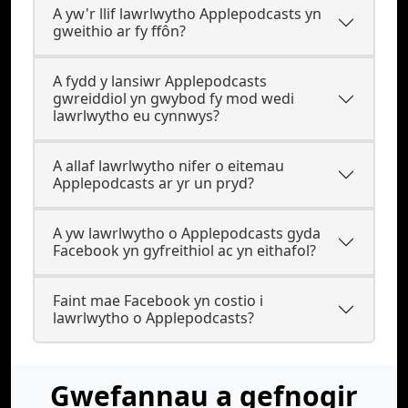
A yw'r llif lawrlwytho Applepodcasts yn
gweithio ar fy ffôn?
A fydd y lansiwr Applepodcasts
gwreiddiol yn gwybod fy mod wedi
lawrlwytho eu cynnwys?
A allaf lawrlwytho nifer o eitemau
Applepodcasts ar yr un pryd?
A yw lawrlwytho o Applepodcasts gyda
Facebook yn gyfreithiol ac yn eithafol?
Faint mae Facebook yn costio i
lawrlwytho o Applepodcasts?
Gwefannau a gefnogir