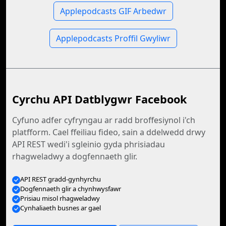
Applepodcasts GIF Arbedwr
Applepodcasts Proffil Gwyliwr
Cyrchu API Datblygwr Facebook
Cyfuno adfer cyfryngau ar radd broffesiynol i'ch
platfform. Cael ffeiliau fideo, sain a ddelwedd drwy
API REST wedi'i sgleinio gyda phrisiadau
rhagweladwy a dogfennaeth glir.
API REST gradd-gynhyrchu
Dogfennaeth glir a chynhwysfawr
Prisiau misol rhagweladwy
Cynhaliaeth busnes ar gael