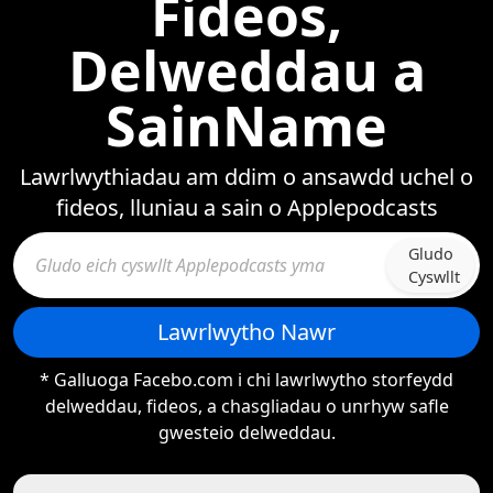
Fideos,
Delweddau a
SainName
Lawrlwythiadau am ddim o ansawdd uchel o
fideos, lluniau a sain o Applepodcasts
Gludo
Cyswllt
Lawrlwytho Nawr
* Galluoga Facebo.com i chi lawrlwytho storfeydd
delweddau, fideos, a chasgliadau o unrhyw safle
gwesteio delweddau.