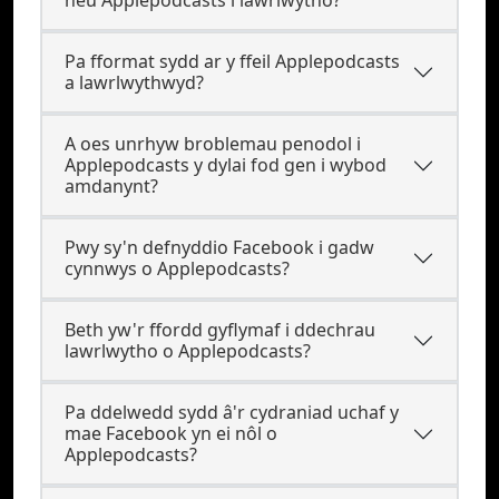
neu Applepodcasts i lawrlwytho?
Pa fformat sydd ar y ffeil Applepodcasts
a lawrlwythwyd?
A oes unrhyw broblemau penodol i
Applepodcasts y dylai fod gen i wybod
amdanynt?
Pwy sy'n defnyddio Facebook i gadw
cynnwys o Applepodcasts?
Beth yw'r ffordd gyflymaf i ddechrau
lawrlwytho o Applepodcasts?
Pa ddelwedd sydd â'r cydraniad uchaf y
mae Facebook yn ei nôl o
Applepodcasts?